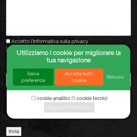
Accetto l'informativa sulla privacy
Leggi l'informativa sulla privacy
Utilizziamo i cookie per migliorare la
CAPTCHA
tua navigazione
Math question
8 + 8 =
Salva
Accetta tutti i
Rimuovi
preferenze
cookie
Solve this simple math problem and enter the result.
E.g. for 1+3, enter 4.
cookie analitici
cookie tecnici
This question is for testing whether or not you are a
Maggiori informazioni
human visitor and to prevent automated spam
submissions.